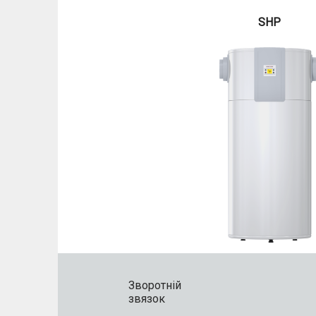
SHP
Зворотній
звязок